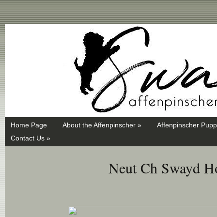
Swayd, Affenpinscher, monkey dog, ANKC, breeder, puppies
Home Page
About the Affenpinscher »
Affenpinscher Pupp
Contact Us »
Neut Ch Swayd H