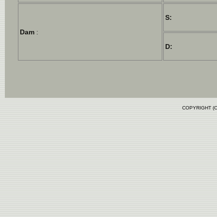
S:
Dam
:
D:
COPYRIGHT (